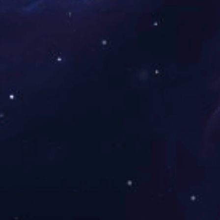
乐鱼网页版-乐鱼(中国) ，是专业研发、生产分离设
质量可靠性、机电一体化公关课题，开展一系列产品的
研究。在技术应用研究方面，开展计算机辅助设计、优
强度、耐腐蚀性、