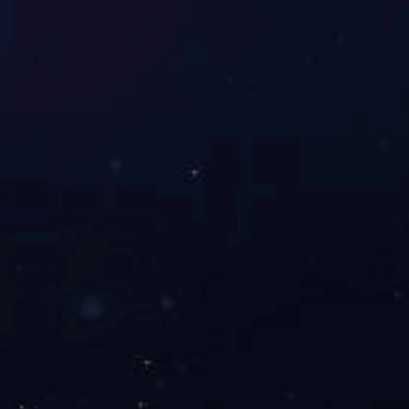
NEWS CENTER
卧式离心机操作规程
25
2025-11
平板吊袋离心机操作流程
25
2025-11
离心机的日常养护流程
25
2025-11
卧式螺旋离心机的工作原理
06
2021-09