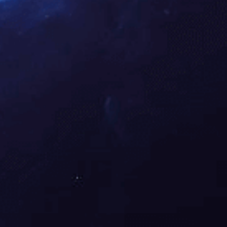
PAUT上悬式刮刀卸料离心机
机
PD平板式吊袋离心机