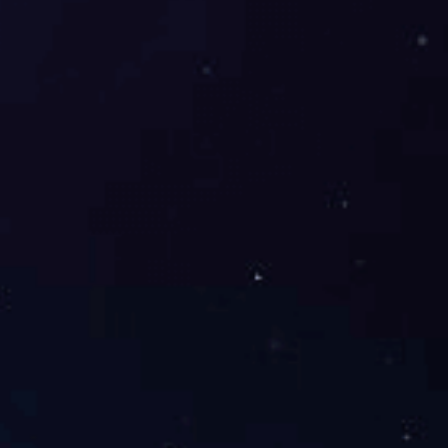
术委员会委员单位。公司围绕新产品开发和提高技术水平、
质特性、膜材料、动态过滤、节能减排等科研公关和技术
离心机等部件的可靠性研究。在材料方面，开展提高材料
ISO900...