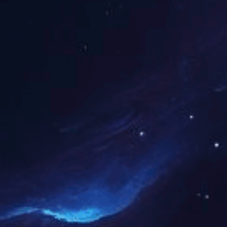
乐鱼网页版-乐鱼(中国)
PBF系列平板式翻壳离心机